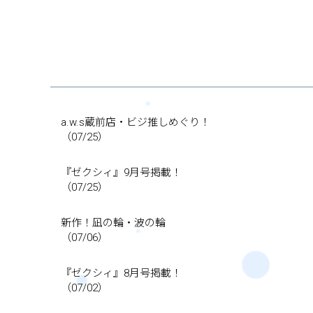
a.w.s蔵前店・ビジ推しめぐり！
（07/25）
『ゼクシィ』9月号掲載！
（07/25）
新作！凪の輪・波の輪
（07/06）
『ゼクシィ』8月号掲載！
（07/02）