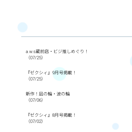
a.w.s蔵前店・ビジ推しめぐり！
（07/25）
『ゼクシィ』9月号掲載！
（07/25）
新作！凪の輪・波の輪
（07/06）
『ゼクシィ』8月号掲載！
（07/02）