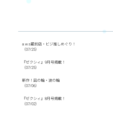
a.w.s蔵前店・ビジ推しめぐり！
（07/25）
『ゼクシィ』9月号掲載！
（07/25）
新作！凪の輪・波の輪
（07/06）
『ゼクシィ』8月号掲載！
（07/02）