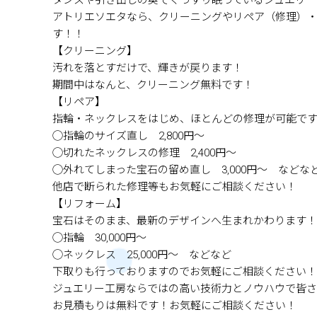
タンスや引き出しの奥でぐっすり眠っているジュエリー
アトリエソエタなら、クリーニングやリペア（修理）
す！！
【クリーニング】
汚れを落とすだけで、輝きが戻ります！
期間中はなんと、クリーニング無料です！
【リペア】
指輪・ネックレスをはじめ、ほとんどの修理が可能で
◯指輪のサイズ直し 2,800円～
◯切れたネックレスの修理 2,400円～
◯外れてしまった宝石の留め直し 3,000円～ などな
他店で断られた修理等もお気軽にご相談ください！
【リフォーム】
宝石はそのまま、最新のデザインへ生まれかわります！
◯指輪 30,000円～
◯ネックレス 25,000円～ などなど
下取りも行っておりますのでお気軽にご相談ください！
ジュエリー工房ならではの高い技術力とノウハウで皆
お見積もりは無料です！お気軽にご相談ください！