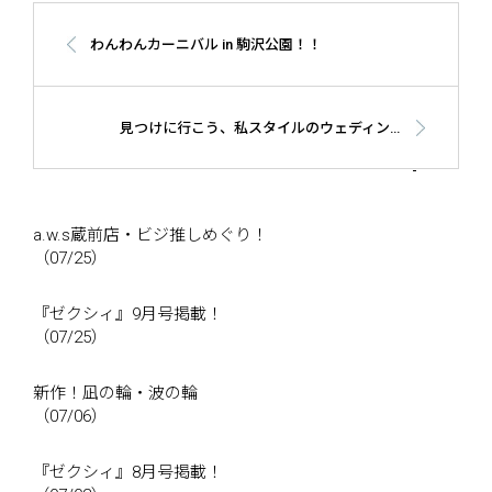
わんわんカーニバル in 駒沢公園！！
見つけに行こう、私スタイルのウェディング 2015夏！
a.w.s蔵前店・ビジ推しめぐり！
（07/25）
『ゼクシィ』9月号掲載！
（07/25）
新作！凪の輪・波の輪
（07/06）
『ゼクシィ』8月号掲載！