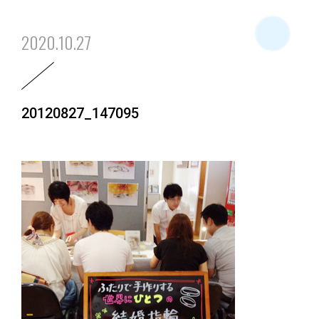
2020.10.27
20120827_147095