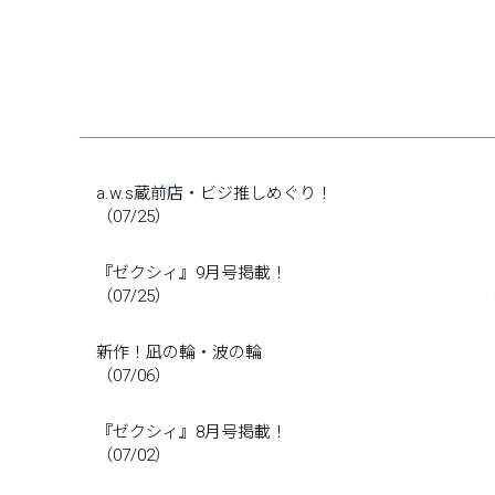
a.w.s蔵前店・ビジ推しめぐり！
（07/25）
『ゼクシィ』9月号掲載！
（07/25）
新作！凪の輪・波の輪
（07/06）
『ゼクシィ』8月号掲載！
（07/02）