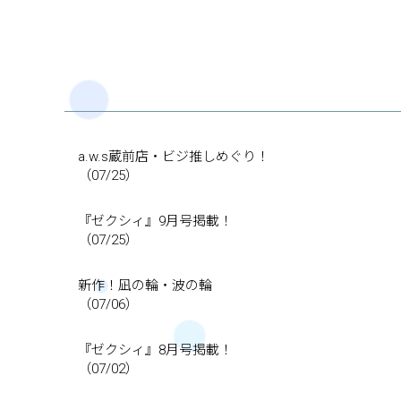
a.w.s蔵前店・ビジ推しめぐり！
（07/25）
『ゼクシィ』9月号掲載！
（07/25）
新作！凪の輪・波の輪
（07/06）
『ゼクシィ』8月号掲載！
（07/02）