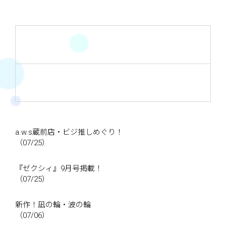
a.w.s蔵前店・ビジ推しめぐり！
（07/25）
『ゼクシィ』9月号掲載！
（07/25）
新作！凪の輪・波の輪
（07/06）