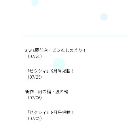
a.w.s蔵前店・ビジ推しめぐり！
（07/25）
『ゼクシィ』9月号掲載！
（07/25）
新作！凪の輪・波の輪
（07/06）
『ゼクシィ』8月号掲載！
（07/02）