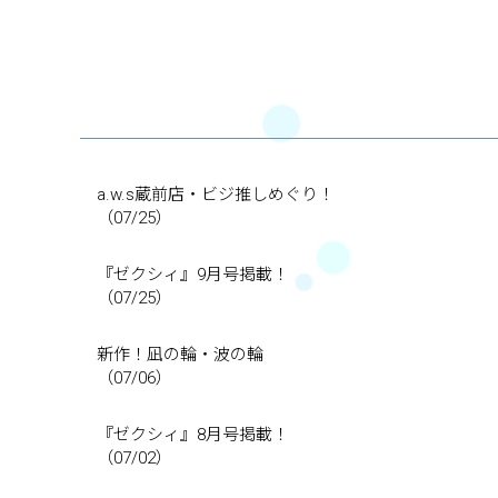
a.w.s蔵前店・ビジ推しめぐり！
（07/25）
『ゼクシィ』9月号掲載！
（07/25）
新作！凪の輪・波の輪
（07/06）
『ゼクシィ』8月号掲載！
（07/02）