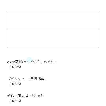
a.w.s蔵前店・ビジ推しめぐり！
（07/25）
『ゼクシィ』9月号掲載！
（07/25）
新作！凪の輪・波の輪
（07/06）