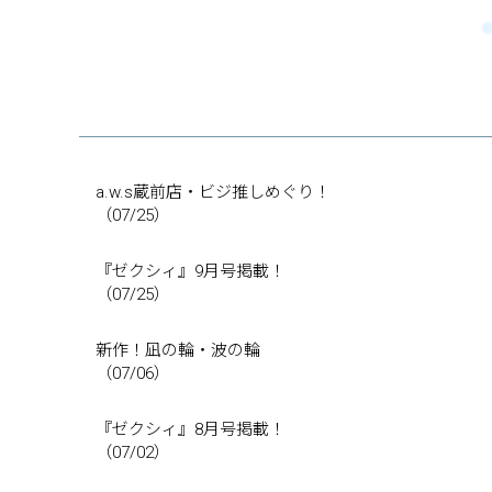
a.w.s蔵前店・ビジ推しめぐり！
（07/25）
『ゼクシィ』9月号掲載！
（07/25）
新作！凪の輪・波の輪
（07/06）
『ゼクシィ』8月号掲載！
（07/02）