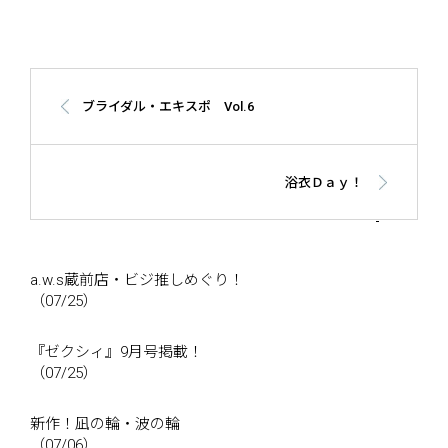
ブライダル・エキスポ Vol.6
浴衣Ｄａｙ！
a.w.s蔵前店・ビジ推しめぐり！
（07/25）
『ゼクシィ』9月号掲載！
（07/25）
新作！凪の輪・波の輪
（07/06）