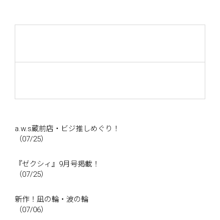
a.w.s蔵前店・ビジ推しめぐり！
（07/25）
『ゼクシィ』9月号掲載！
（07/25）
新作！凪の輪・波の輪
（07/06）