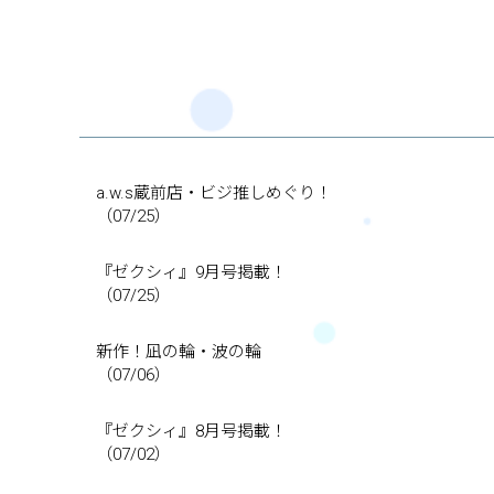
a.w.s蔵前店・ビジ推しめぐり！
（07/25）
『ゼクシィ』9月号掲載！
（07/25）
新作！凪の輪・波の輪
（07/06）
『ゼクシィ』8月号掲載！
（07/02）