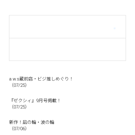
a.w.s蔵前店・ビジ推しめぐり！
（07/25）
『ゼクシィ』9月号掲載！
（07/25）
新作！凪の輪・波の輪
（07/06）