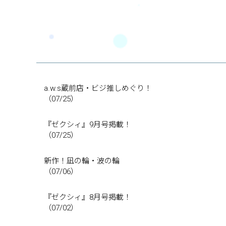
a.w.s蔵前店・ビジ推しめぐり！
（07/25）
『ゼクシィ』9月号掲載！
（07/25）
新作！凪の輪・波の輪
（07/06）
『ゼクシィ』8月号掲載！
（07/02）