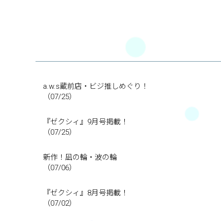
a.w.s蔵前店・ビジ推しめぐり！
（07/25）
『ゼクシィ』9月号掲載！
（07/25）
新作！凪の輪・波の輪
（07/06）
『ゼクシィ』8月号掲載！
（07/02）