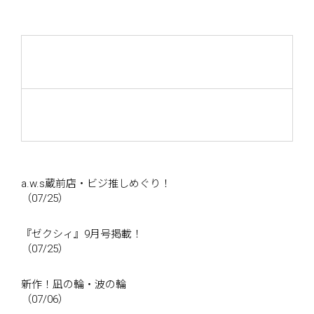
a.w.s蔵前店・ビジ推しめぐり！
（07/25）
『ゼクシィ』9月号掲載！
（07/25）
新作！凪の輪・波の輪
（07/06）