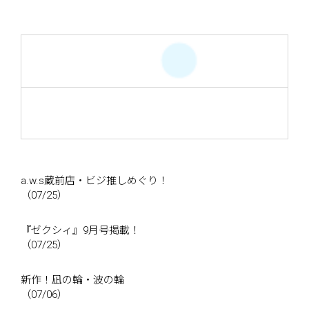
a.w.s蔵前店・ビジ推しめぐり！
（07/25）
『ゼクシィ』9月号掲載！
（07/25）
新作！凪の輪・波の輪
（07/06）