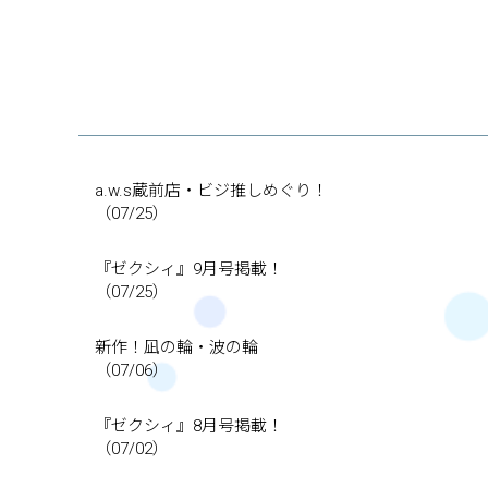
a.w.s蔵前店・ビジ推しめぐり！
（07/25）
『ゼクシィ』9月号掲載！
（07/25）
新作！凪の輪・波の輪
（07/06）
『ゼクシィ』8月号掲載！
（07/02）