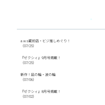
a.w.s蔵前店・ビジ推しめぐり！
（07/25）
『ゼクシィ』9月号掲載！
（07/25）
新作！凪の輪・波の輪
（07/06）
『ゼクシィ』8月号掲載！
（07/02）