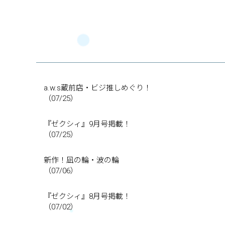
a.w.s蔵前店・ビジ推しめぐり！
（07/25）
『ゼクシィ』9月号掲載！
（07/25）
新作！凪の輪・波の輪
（07/06）
『ゼクシィ』8月号掲載！
（07/02）