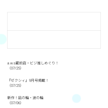
a.w.s蔵前店・ビジ推しめぐり！
（07/25）
『ゼクシィ』9月号掲載！
（07/25）
新作！凪の輪・波の輪
（07/06）