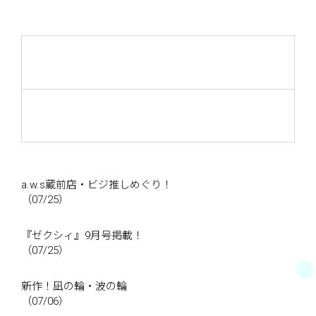
a.w.s蔵前店・ビジ推しめぐり！
（07/25）
『ゼクシィ』9月号掲載！
（07/25）
新作！凪の輪・波の輪
（07/06）