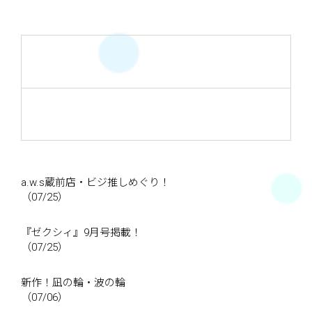
a.w.s蔵前店・ビジ推しめぐり！
（07/25）
『ゼクシィ』9月号掲載！
（07/25）
新作！凪の輪・波の輪
（07/06）